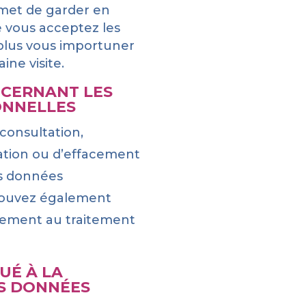
rmet de garder en
e vous acceptez les
 plus vous importuner
ine visite.
NCERNANT LES
ONNELLES
 consultation,
tion ou d’effacement
os données
pouvez également
tement au traitement
UÉ À LA
S DONNÉES