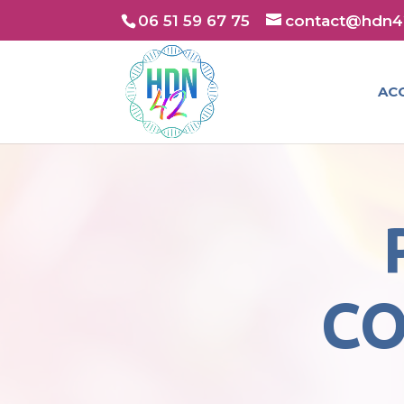
06 51 59 67 75
contact@hdn42
AC
CO