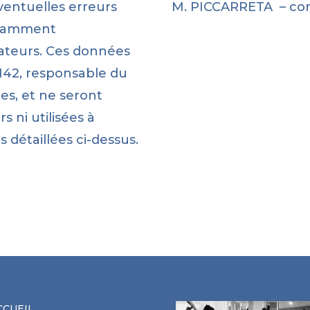
éventuelles erreurs
M. PICCARRETA – co
stamment
isateurs. Ces données
N42, responsable du
es, et ne seront
s ni utilisées à
s détaillées ci-dessus.
CCUEIL