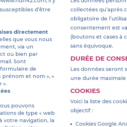
//www.hdn42.com, il y
Les données personn
susceptibles d’être
collectées qu’après
obligatoire de l’utilis
consentement est val
mises directement
(boutons et cases à co
elles que vous nous
sans équivoque.
ment, via un
ct ou bien par
DURÉE DE CONS
mail. Sont
 formulaire de
Les données seront 
« prénom et nom », «
une durée maximale 
 ».
COOKIES
tées
Voici la liste des cooki
 nous pouvons
objectif :
mations de type « web
 à votre navigation, la
Cookies Google Anal