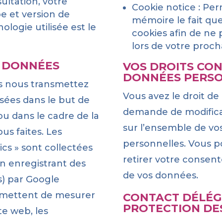
ultation, votre
Cookie notice : Pe
pe et version de
mémoire le fait qu
ologie utilisée est le
cookies afin de ne
lors de votre procha
S DONNÉES
VOS DROITS CO
DONNÉES PERS
s nous transmettez
Vous avez le droit de
isées dans le but de
demande de modifica
ou dans le cadre de la
sur l’ensemble de v
s faites. Les
personnelles. Vous 
cs » sont collectées
retirer votre consen
 enregistrant des
de vos données.
) par Google
ermettent de mesurer
CONTACT DÉLÉG
PROTECTION DE
te web, les