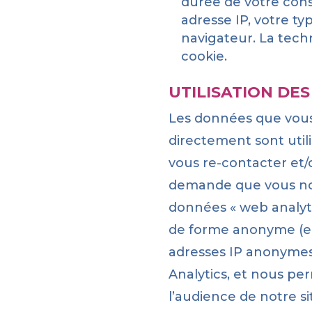
durée de votre cons
adresse IP, votre ty
navigateur. La techn
cookie.
UTILISATION DE
Les données que vou
directement sont util
vous re-contacter et/
demande que vous nou
données « web analyti
de forme anonyme (en
adresses IP anonymes
Analytics, et nous p
l’audience de notre si